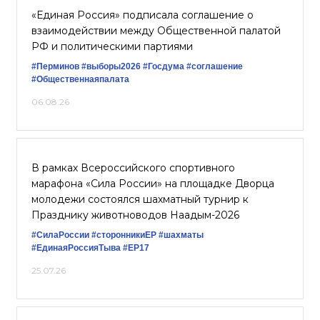
«Единая Россия» подписала соглашение о
взаимодействии между Общественной палатой
РФ и политическими партиями
#Перминов
#выборы2026
#Госдума
#соглашение
#Общественнаяпалата
06.08.26
В рамках Всероссийского спортивного
марафона «Сила России» на площадке Дворца
молодежи состоялся шахматный турнир к
Празднику животноводов Наадым-2026
#СилаРоссии
#сторонникиЕР
#шахматы
#ЕдинаяРоссияТыва
#ЕР17
25.07.26