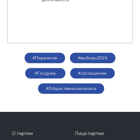
#Перминов
#выборы2026
#Госдума
#соглашение
#Общественнаяпалата
О партии
Лица партии