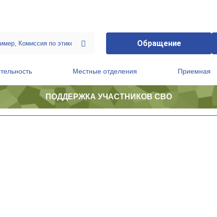
Обращение
тельность
Местные отделения
Приемная
ПОДДЕРЖКА УЧАСТНИКОВ СВО
ственной приемной Председателя Партии
Президиум регионального политического совета