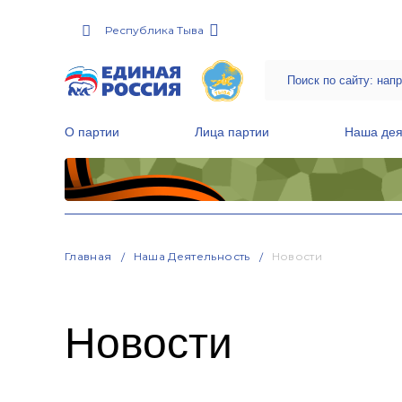
Республика Тыва
О партии
Лица партии
Наша дея
Местные общественные приемные Партии
Руководитель Региональной обще
Народная программа «Единой России»
Главная
Наша Деятельность
Новости
Новости