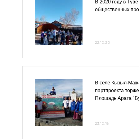
В 2020 году в Тув
общественных про
22.10.20
В селе Кызыл-Маж
партпроекта торж
Площадь Арата "Б
23.10.18