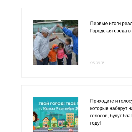
Первые итоги реа
Городская среда в
05.09.18
Приходите и голос
которые наберут 
голосов, будут бла
году!