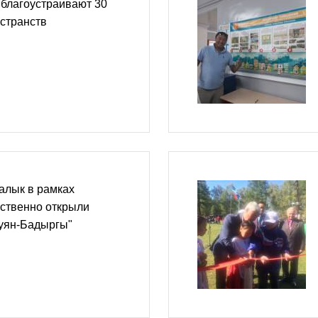
е благоустраивают 30
странств
алык в рамках
ественно открыли
уян-Бадыргы"