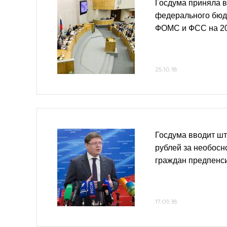
Госдума приняла в
федерального бюд
ФОМС и ФСС на 20
25.10.18
Госдума вводит шт
рублей за необос
граждан предпенс
17.09.18