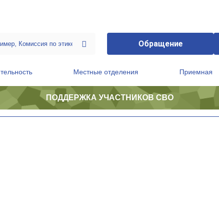
Обращение
тельность
Местные отделения
Приемная
ПОДДЕРЖКА УЧАСТНИКОВ СВО
ственной приемной Председателя Партии
Президиум регионального политического совета