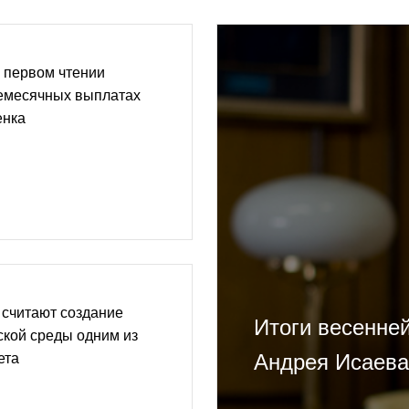
 первом чтении
жемесячных выплатах
енка
 считают создание
Итоги весенней
ской среды одним из
Андрея Исаева
ета