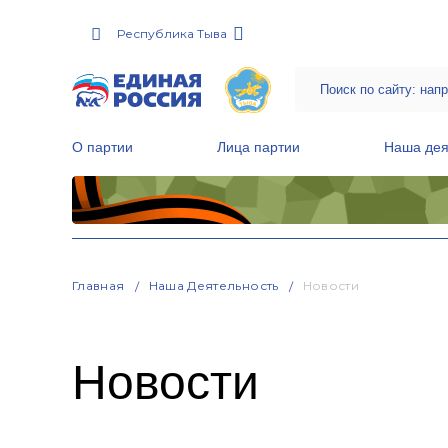
Республика Тыва
О партии
Лица партии
Наша дея
Местные общественные приемные Партии
Руководитель Региональной обще
Народная программа «Единой России»
Главная
Наша Деятельность
Новости
Новости