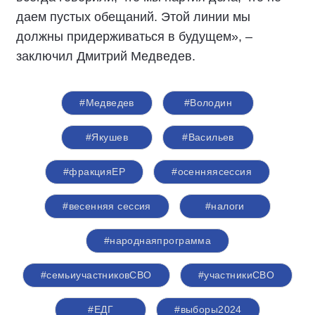
даем пустых обещаний. Этой линии мы
должны придерживаться в будущем», –
заключил Дмитрий Медведев.
#Медведев
#Володин
#Якушев
#Васильев
#фракцияЕР
#осенняясессия
#весенняя сессия
#налоги
#народнаяпрограмма
#семьиучастниковСВО
#участникиСВО
#ЕДГ
#выборы2024