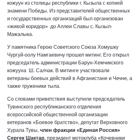
кожуун из столицы республики г. Кызыла с копией
знамени Победы. Из представителей общественных
и государственных организаций был организован
«живой коридор» до Аллеи Славы с. Кызыл-
Мажалыка.
У памятника Герою Советского Союза Хомушку
Чургуй-оолу Намгаевичу прошел митинг. Его открыл
председатель администрации Барун-Хемчикского
кожууна Ш. Салчак. В митинге участвовали
ветераны боевых действий в Афганистане и Чечне, а
также труженики тыла.
Со словами приветствия выступили председатель
Тувинского республиканского отделения
всероссийской общественной организации
ветеранов «Боевое братство», депутат Верховного
Хурала Тувы,
член фракции «Единая Россия»
Сергек Шактар,
президент мотоклуба «Кочевники