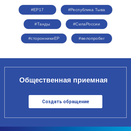
#ЕР17
#Республика Тыва
#Танды
#СилаРоссии
#сторонникиЕР
#велопробег
Общественная приемная
Создать обращение