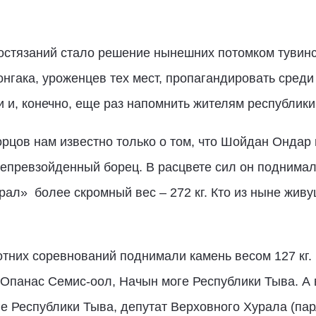
остязаний стало решение нынешних потомком тувинс
гака, уроженцев тех мест, пропагандировать среди
 и, конечно, еще раз напомнить жителям республики
рцов нам известно только о том, что Шойдан Ондар 
епревзойденный борец. В расцвете сил он поднимал 
рал» более скромный вес – 272 кг. Кто из ныне жив
отних соревнований поднимали камень весом 127 кг. 
 Опанас Семис-оол, Начын моге Республики Тыва. А 
е Республики Тыва, депутат Верховного Хурала (па