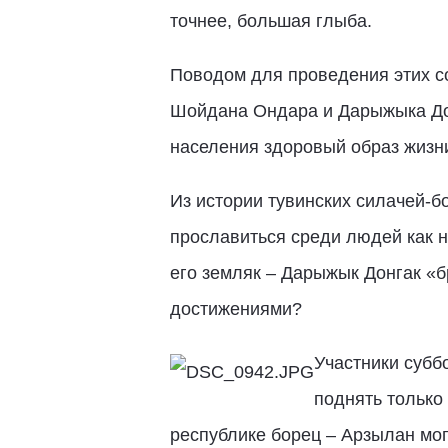
точнее, большая глыба.
Поводом для проведения этих с
Шойдана Ондара и Дарыжыка Дон
населения здоровый образ жизни
Из истории тувинских силачей-бо
прославиться среди людей как н
его земляк – Дарыжык Донгак «б
достижениями?
Участники субб
поднять только
республике борец – Арзылан мог