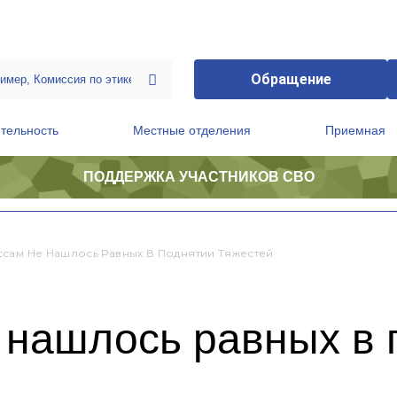
Обращение
тельность
Местные отделения
Приемная
ПОДДЕРЖКА УЧАСТНИКОВ СВО
ственной приемной Председателя Партии
Президиум регионального политического совета
сам Не Нашлось Равных В Поднятии Тяжестей
 нашлось равных в 