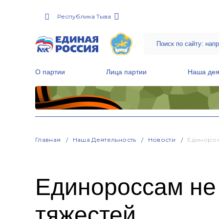
Республика Тыва
О партии
Лица партии
Наша дея
Местные общественные приемные Партии
Руководитель Региональной обще
Народная программа «Единой России»
Главная
Наша Деятельность
Новости
Единорос
Единороссам не
тяжестей