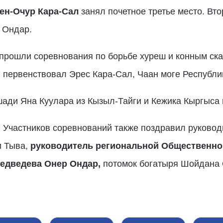
ен-Очур Кара-Сал
занял почетное третье место. Вто
 Ондар.
 прошли соревнования по борьбе хуреш и конным ска
 первенствовал Эрес Кара-Сал, Чаан моге Республи
ади Яна Куулара из Кызыл-Тайги и Кежика Кыргыса 
 Участников соревнований также поздравил руковод
и Тыва,
руководитель региональной Общественно
Медведева Онер Ондар,
потомок богатыря Шойдана 