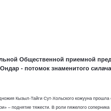
льной Общественной приемной пред
 Ондар - потомок знаменитого силач
одножия Кызыл-Тайги Сут-Хольского кожууна прошла 
и» – поднятие тяжести. В роли nяжелого соперника 